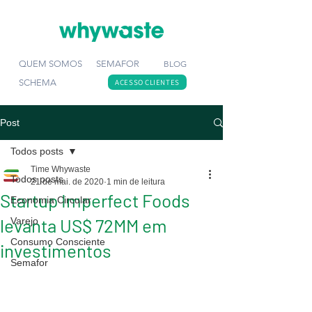
QUEM SOMOS
SEMAFOR
BLOG
SCHEMA
ACESSO CLIENTES
Post
Todos posts
Time Whywaste
Todos posts
21 de mai. de 2020
1 min de leitura
Startup Imperfect Foods
Economia Circular
levanta US$ 72MM em
Varejo
Consumo Consciente
investimentos
Semafor