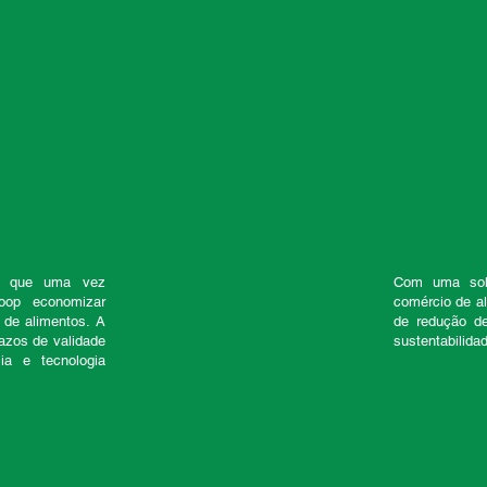
s que uma vez
Com uma solu
oop economizar
comércio de a
 de alimentos. A
de redução de
azos de validade
sustentabilida
ia e tecnologia