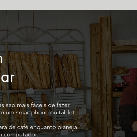
em
gar
 são mais fáceis de fazer
m um smartphone ou tablet.
ara de café enquanto planeja
um computador.