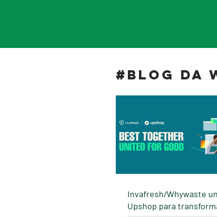
#BLOG DA
Invafresh/Whywaste un
Upshop para transformar a