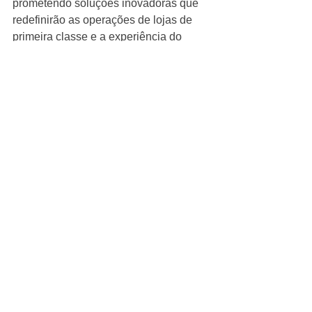
prometendo soluções inovadoras que 
redefinirão as operações de lojas de 
primeira classe e a experiência do 
comprador. Varejistas em todo o mundo 
terão acesso às soluções líderes de 
mercado que otimizam as operações 
do varejo das principais redes do 
mundo. 
Robert W. Baird & Co. atuou como 
consultor financeiro exclusivo da 
Invafresh, e Davis Polk atuou como 
consultor jurídico.
William Blair & Company LLC atuou 
como consultor financeiro da Upshop, 
e Goodwin Procter LLP atuou como 
consultor jurídico.