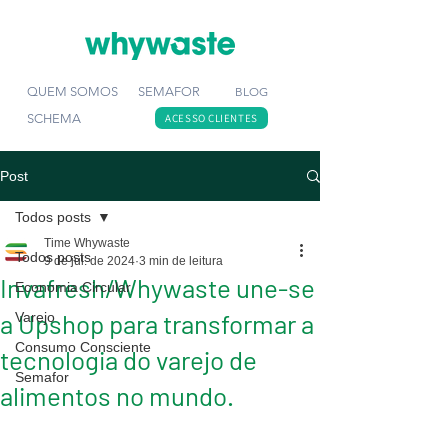
QUEM SOMOS
SEMAFOR
BLOG
SCHEMA
ACESSO CLIENTES
Post
Todos posts
Time Whywaste
Todos posts
9 de jul. de 2024
3 min de leitura
Invafresh/Whywaste une-se
Economia Circular
a Upshop para transformar a
Varejo
Consumo Consciente
tecnologia do varejo de
Semafor
alimentos no mundo.