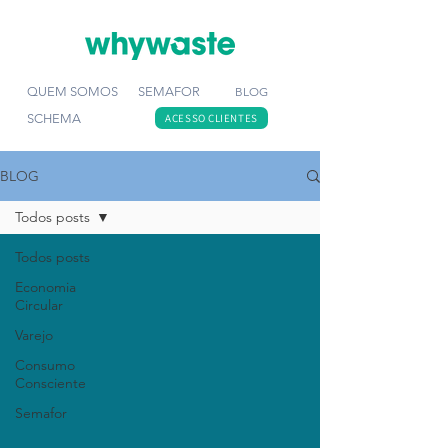
QUEM SOMOS
SEMAFOR
BLOG
SCHEMA
ACESSO CLIENTES
BLOG
Todos posts
Todos posts
Economia
Circular
Varejo
Consumo
Consciente
Semafor