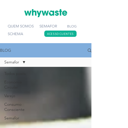
QUEM SOMOS
SEMAFOR
BLOG
SCHEMA
ACESSO CLIENTES
BLOG
Semafor
Todos posts
Economia
Circular
Varejo
Consumo
Consciente
Semafor