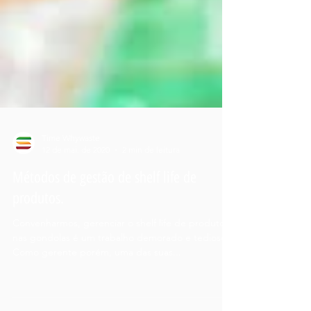
Time Whywaste
12 de mai. de 2020
2 min de leitura
Métodos de gestão de shelf life de
produtos.
Convenharmos, gerenciar o shelf life de produtos
nas gondolas é um trabalho demorado e tedioso.
Como gerente porém, uma das suas...