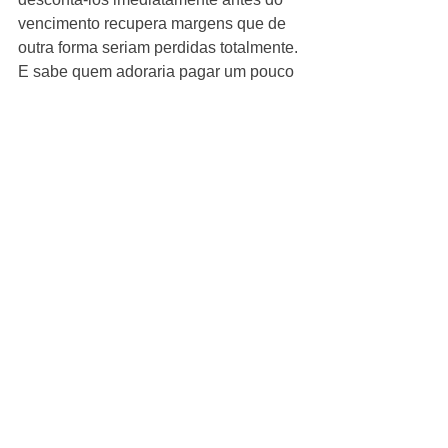
vencimento recupera margens que de 
outra forma seriam perdidas totalmente. 
E sabe quem adoraria pagar um pouco 
menos para levar um produto que está 
próximo do vencimento ? Os próprios 
consumidores. 
48% dos consumidores brasileiros 
gostariam de ver os varejistas terem 
mais descontos em produtos que se 
aproximam das datas de vencimento e 
não se incomodariam em comprá-los. 
Muito pelo contrário. 
A tecnologia de rastreamento de 
prazos de validade ajudam as equipes 
da loja a identificarem facilmente o 
nível de criticidade do seu sortimento 