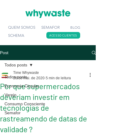
QUEM SOMOS
SEMAFOR
BLOG
SCHEMA
ACESSO CLIENTES
Post
Todos posts
Time Whywaste
Todos posts
28 de mai. de 2020
5 min de leitura
Por que supermercados
Economia Circular
deveriam investir em
Varejo
Consumo Consciente
tecnologias de
Semafor
rastreamendo de datas de
validade ?