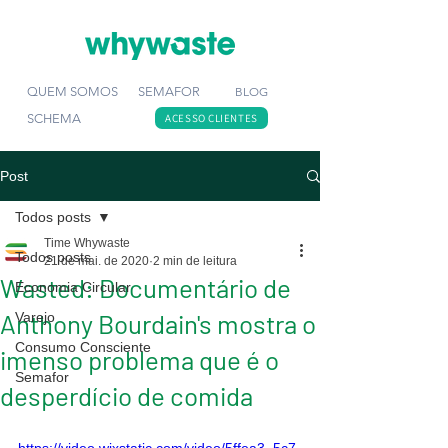
QUEM SOMOS
SEMAFOR
BLOG
SCHEMA
ACESSO CLIENTES
Post
Todos posts
Time Whywaste
Todos posts
21 de mai. de 2020
2 min de leitura
Wasted: Documentário de
Economia Circular
Anthony Bourdain's mostra o
Varejo
Consumo Consciente
imenso problema que é o
Semafor
desperdício de comida