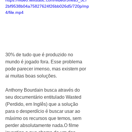
https://video.wixstatic.com/video/5ffea3_5c7
2bf9538b04a75827624f26bb026d5/720p/mp
4/file.mp4
30% de tudo que é produzido no 
mundo é jogado fora. Esse problema 
pode parecer imenso, mas existem por 
ai muitas boas soluções.
Anthony Bourdain busca através do 
seu documentário entitulado Wasted 
(Perdido, em Inglês) que a solução 
para o desperdício é buscar usar ao 
máximo os recursos que temos, sem 
perder absolutamente nada.O filme 