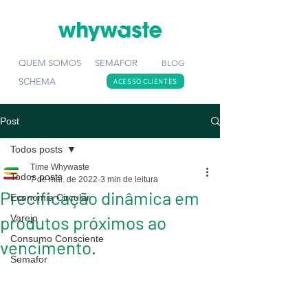
QUEM SOMOS
SEMAFOR
BLOG
SCHEMA
ACESSO CLIENTES
Post
Todos posts
Time Whywaste
Todos posts
7 de mai. de 2022
3 min de leitura
Precificação dinâmica em
Economia Circular
produtos próximos ao
Varejo
Consumo Consciente
vencimento.
Semafor