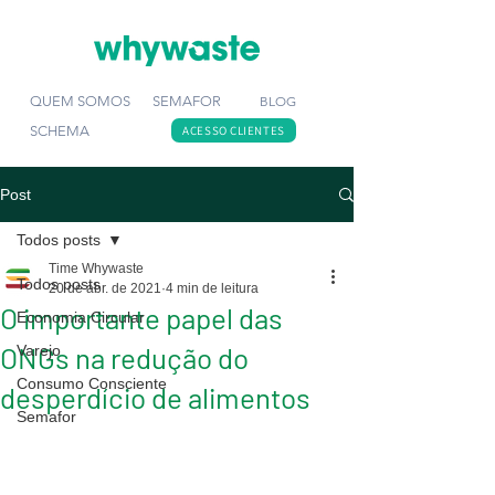
QUEM SOMOS
SEMAFOR
BLOG
SCHEMA
ACESSO CLIENTES
Post
Todos posts
Time Whywaste
Todos posts
20 de abr. de 2021
4 min de leitura
O importante papel das
Economia Circular
ONGs na redução do
Varejo
Consumo Consciente
desperdício de alimentos
Semafor