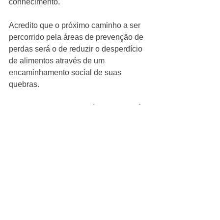
conhecimento. 
Acredito que o próximo caminho a ser 
percorrido pela áreas de prevenção de 
perdas será o de reduzir o desperdício 
de alimentos através de um 
encaminhamento social de suas  
quebras. 
Para que isso ocorra, a área precisará 
ser suportada pela área de 
sustentabilidade (através da parceria 
com ONGs) e pela tecnologia. (para 
viabilizar a tecnologia necessária para 
dar escala a esse processo).
Em um ano, em razão da pandemia, 
dobramos a quantidade de brasileiros 
em situação de insegurança alimentar. 