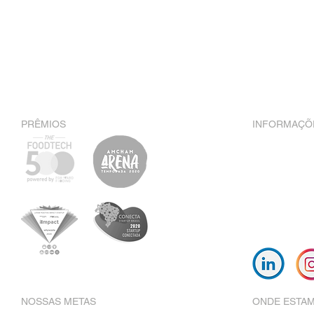
dade das doações
Métodos de gestão de shelf
 próximos do
life de produtos.
em função da
16/2020
PRÊMIOS
INFORMAÇÕ
+55
oi@
NOSSAS METAS
ONDE ESTA