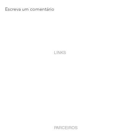
Escreva um comentário
Save the date: Top #6 feiras
A dedutibili
LATAM de supermercados de
de produtos
2023
vencimento 
nova lei 140
LINKS
Blog & Notícias
Políticas de Privacidade
Sala de Imprensa
Sustentabilidade
Whywaste Academy
PARCEIROS